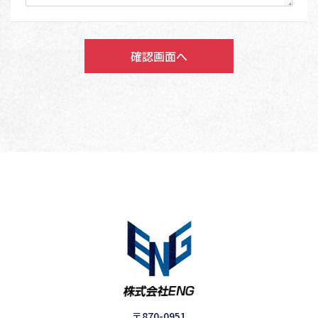
〒870-0951